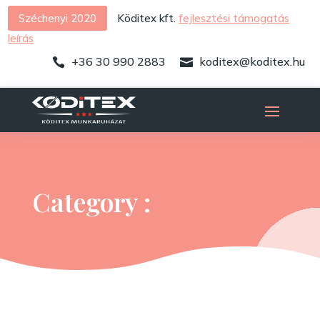
Széchenyi 2020
Köditex kft.
fejlesztési támogatás
leírás
+36 30 990 2883
koditex@koditex.hu


Category :