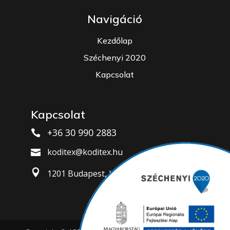
Navigáció
Kezdőlap
Széchenyi 2020
Kapcsolat
Kapcsolat
+36 30 990 2883

koditex@koditex.hu


1201 Budapest, Jósika u. 7.