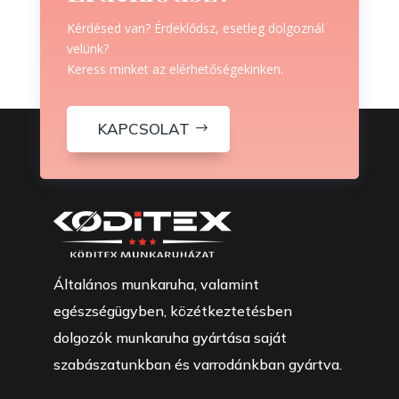
Kérdésed van? Érdeklődsz, esetleg dolgoznál
velünk?
Keress minket az elérhetőségekinken.
KAPCSOLAT
Általános munkaruha, valamint
egészségügyben, közétkeztetésben
dolgozók munkaruha gyártása saját
szabászatunkban és varrodánkban gyártva.